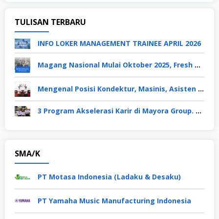
TULISAN TERBARU
INFO LOKER MANAGEMENT TRAINEE APRIL 2026
Magang Nasional Mulai Oktober 2025, Fresh Graduate Dapat Gaji UMP Selama 6 Bulan
Mengenal Posisi Kondektur, Masinis, Asisten PPKA, Pemeliharaan Sarana dan Prasarana, Polsuska (Polisi Khusus Kereta Api), di PT KAI
3 Program Akselerasi Karir di Mayora Group. Apa Saja? Berikut Penjelasannya
SMA/K
PT Motasa Indonesia (Ladaku & Desaku)
PT Yamaha Music Manufacturing Indonesia