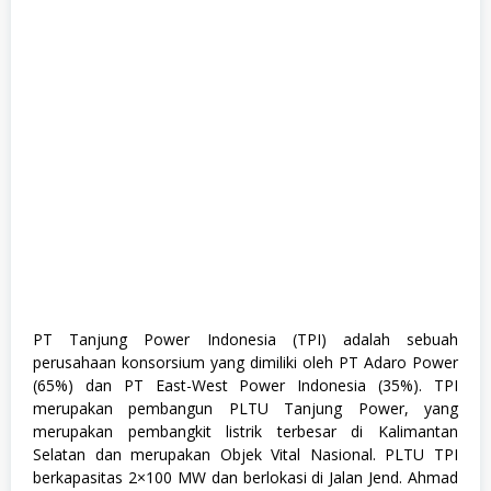
,
S
1
,
S
e
m
u
a
J
u
r
u
s
a
n
,
S
M
PT Tanjung Power Indonesia (TPI) adalah sebuah
A
perusahaan konsorsium yang dimiliki oleh PT Adaro Power
/
S
(65%) dan PT East-West Power Indonesia (35%). TPI
M
merupakan pembangun PLTU Tanjung Power, yang
K
merupakan pembangkit listrik terbesar di Kalimantan
,
S
Selatan dan merupakan Objek Vital Nasional. PLTU TPI
W
berkapasitas 2×100 MW dan berlokasi di Jalan Jend. Ahmad
A