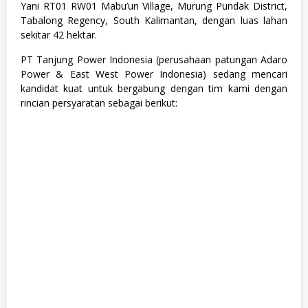
Yani RT01 RW01 Mabu’un Village, Murung Pundak District,
S
T
Tabalong Regency, South Kalimantan, dengan luas lahan
A
sekitar 42 hektar.
,
T
PT Tanjung Power Indonesia (perusahaan patungan Adaro
e
Power & East West Power Indonesia) sedang mencari
k
n
kandidat kuat untuk bergabung dengan tim kami dengan
i
rincian persyaratan sebagai berikut:
k