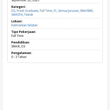
September 22, 2025
Kategori:
D3
,
Fresh Graduate
,
Full Time
,
S1
,
Semua Jurusan
,
SMA/SMK
,
SWASTA
,
Teknik
D
3
Lokasi:
,
Kalimantan Selatan
F
r
Tipe Pekerjaan:
e
Full Time
s
h
Pendidikan:
G
SMA/K, D3
r
Pengalaman:
a
0 - 3 Tahun
d
u
a
t
e
,
F
u
l
l
T
i
m
e