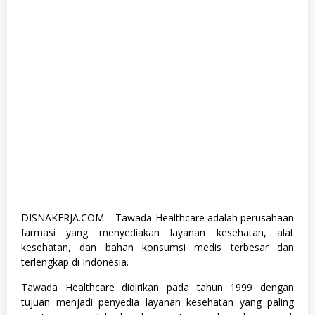
,
M
a
n
a
g
e
m
e
n
t
T
r
a
i
n
e
e
,
DISNAKERJA.COM – Tawada Healthcare adalah perusahaan
S
farmasi yang menyediakan layanan kesehatan, alat
e
m
kesehatan, dan bahan konsumsi medis terbesar dan
u
terlengkap di Indonesia.
a
J
Tawada Healthcare didirikan pada tahun 1999 dengan
u
r
tujuan menjadi penyedia layanan kesehatan yang paling
u