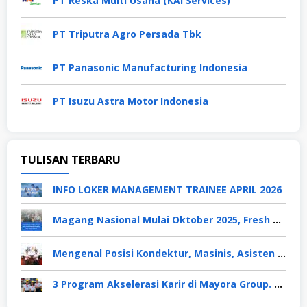
PT Reska Multi Usaha (KAI Services)
PT Triputra Agro Persada Tbk
PT Panasonic Manufacturing Indonesia
PT Isuzu Astra Motor Indonesia
TULISAN TERBARU
INFO LOKER MANAGEMENT TRAINEE APRIL 2026
Magang Nasional Mulai Oktober 2025, Fresh Graduate Dapat Gaji UMP Selama 6 Bulan
Mengenal Posisi Kondektur, Masinis, Asisten PPKA, Pemeliharaan Sarana dan Prasarana, Polsuska (Polisi Khusus Kereta Api), di PT KAI
3 Program Akselerasi Karir di Mayora Group. Apa Saja? Berikut Penjelasannya