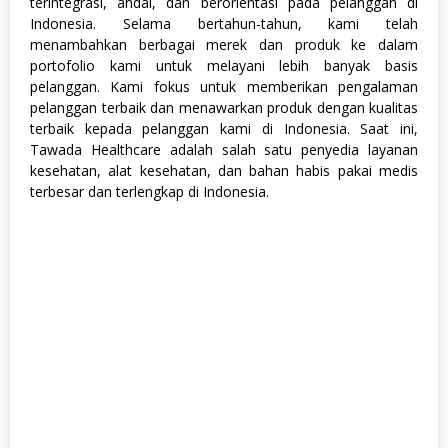
terintegrasi, andal, dan berorientasi pada pelanggan di
s
Indonesia. Selama bertahun-tahun, kami telah
a
menambahkan berbagai merek dan produk ke dalam
n
,
portofolio kami untuk melayani lebih banyak basis
S
pelanggan. Kami fokus untuk memberikan pengalaman
W
pelanggan terbaik dan menawarkan produk dengan kualitas
A
S
terbaik kepada pelanggan kami di Indonesia. Saat ini,
T
Tawada Healthcare adalah salah satu penyedia layanan
A
kesehatan, alat kesehatan, dan bahan habis pakai medis
terbesar dan terlengkap di Indonesia.