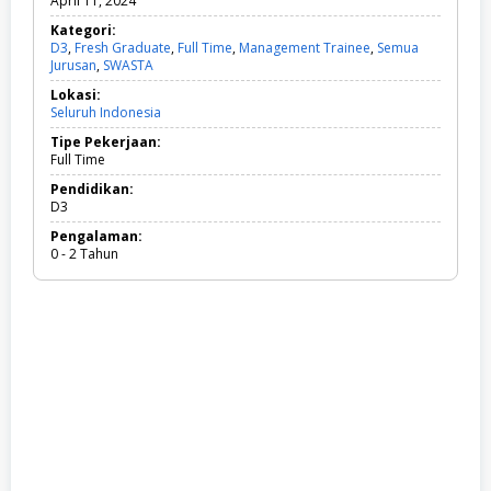
April 11, 2024
Kategori:
D3
,
Fresh Graduate
,
Full Time
,
Management Trainee
,
Semua
Jurusan
,
SWASTA
D
3
Lokasi:
,
Seluruh Indonesia
F
r
Tipe Pekerjaan:
e
Full Time
s
h
Pendidikan:
G
D3
r
Pengalaman:
a
0 - 2 Tahun
d
u
a
t
e
,
F
u
l
l
T
i
m
e