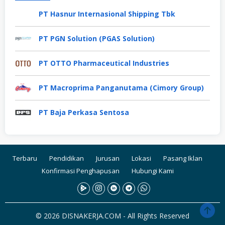
PT Hasnur Internasional Shipping Tbk
PT PGN Solution (PGAS Solution)
PT OTTO Pharmaceutical Industries
PT Macroprima Panganutama (Cimory Group)
PT Baja Perkasa Sentosa
Terbaru
Pendidikan
Jurusan
Lokasi
Pasang Iklan
Konfirmasi Penghapusan
Hubungi Kami
© 2026 DISNAKERJA.COM - All Rights Reserved