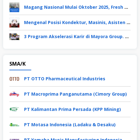
Magang Nasional Mulai Oktober 2025, Fresh Graduate Dapat Gaji UMP Selama 6 Bulan
Mengenal Posisi Kondektur, Masinis, Asisten PPKA, Pemeliharaan Sarana dan Prasarana, Polsuska (Polisi Khusus Kereta Api), di PT KAI
3 Program Akselerasi Karir di Mayora Group. Apa Saja? Berikut Penjelasannya
SMA/K
PT OTTO Pharmaceutical Industries
PT Macroprima Panganutama (Cimory Group)
PT Kalimantan Prima Persada (KPP Mining)
PT Motasa Indonesia (Ladaku & Desaku)
PT Yamaha Music Manufacturing Indonesia