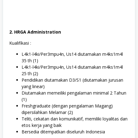
2. ⁠HRGA Administration
Kualifikasi :
L4k1-l4ki/Per3mpu4n, Us14 diutamakan m4ks1m4l
35 th (1)
L4k1-l4ki/Per3mpu4n, Us14 diutamakan m4ks1m4l
25 th (2)
Pendidikan diutamakan D3/S1 (diutamakan jurusan
yang linear)
Diutamakan memeiliki pengalaman minimal 2 Tahun
(1)
Freshgraduate (dengan pengalaman Magang)
dipersilahkan Melamar (2)
Teliti, cekatan dan komunikatif, memiliki loyalitas dan
etos kerja yang baik
Bersedia ditempatkan diseluruh Indonesia