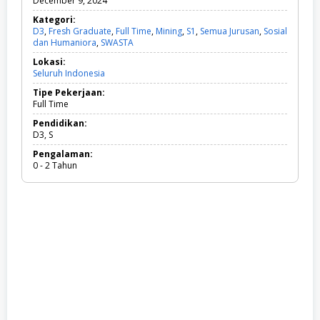
December 9, 2024
Kategori:
D3
,
Fresh Graduate
,
Full Time
,
Mining
,
S1
,
Semua Jurusan
,
Sosial
dan Humaniora
,
SWASTA
D
3
Lokasi:
,
Seluruh Indonesia
F
r
Tipe Pekerjaan:
e
Full Time
s
h
Pendidikan:
G
D3, S
r
Pengalaman:
a
0 - 2 Tahun
d
u
a
t
e
,
F
u
l
l
T
i
m
e