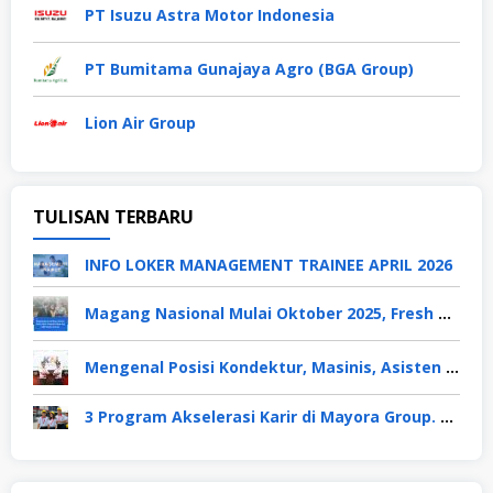
PT Isuzu Astra Motor Indonesia
PT Bumitama Gunajaya Agro (BGA Group)
Lion Air Group
TULISAN TERBARU
INFO LOKER MANAGEMENT TRAINEE APRIL 2026
Magang Nasional Mulai Oktober 2025, Fresh Graduate Dapat Gaji UMP Selama 6 Bulan
Mengenal Posisi Kondektur, Masinis, Asisten PPKA, Pemeliharaan Sarana dan Prasarana, Polsuska (Polisi Khusus Kereta Api), di PT KAI
3 Program Akselerasi Karir di Mayora Group. Apa Saja? Berikut Penjelasannya