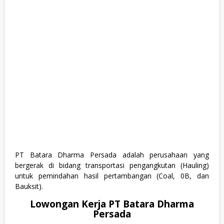
,
M
i
n
i
n
g
,
S
1
,
S
e
m
u
a
J
u
r
PT Batara Dharma Persada adalah perusahaan yang
u
bergerak di bidang transportasi pengangkutan (Hauling)
s
a
untuk pemindahan hasil pertambangan (Coal, 0B, dan
n
Bauksit).
,
S
Lowongan Kerja PT Batara Dharma
o
Persada
s
i