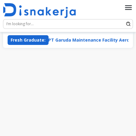
Skip
to
content
a Group
Fresh Graduate:
PT Garuda Maintenance Facility Aero Asia T