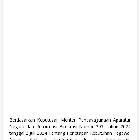
e
,
F
u
l
l
T
i
m
e
,
P
e
m
e
r
i
n
t
a
h
a
n
,
Berdasarkan Keputusan Menteri Pendayagunaan Aparatur
S
Negara dan Reformasi Birokrasi Nomor 293 Tahun 2024
1
,
tanggal 2 Juli 2024 Tentang Penetapan Kebutuhan Pegawai
S
Negeri Sipil di Lingkungan Instansi Pemerintah,