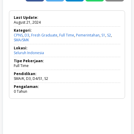
Last Update:
August 21, 2024
Kategori:
CPNS
,
D3
,
Fresh Graduate
,
Full Time
,
Pemerintahan
,
S1
,
S2
,
SMA/SMK
C
P
Lokasi:
N
Seluruh Indonesia
S
,
Tipe Pekerjaan:
D
Full Time
3
,
Pendidikan:
F
SMA/K, D3, D4/S1, S2
r
Pengalaman:
e
0 Tahun
s
h
G
r
a
d
u
a
t