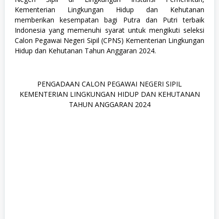
2
Kementerian Lingkungan Hidup dan Kehutanan
,
S
memberikan kesempatan bagi Putra dan Putri terbaik
M
Indonesia yang memenuhi syarat untuk mengikuti seleksi
A
Calon Pegawai Negeri Sipil (CPNS) Kementerian Lingkungan
/
S
Hidup dan Kehutanan Tahun Anggaran 2024.
M
K
PENGADAAN CALON PEGAWAI NEGERI SIPIL
KEMENTERIAN LINGKUNGAN HIDUP DAN KEHUTANAN
TAHUN ANGGARAN 2024