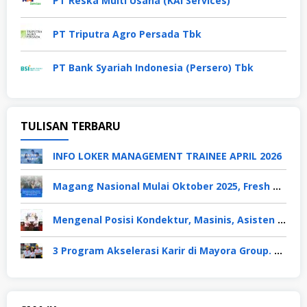
PT Reska Multi Usaha (KAI Services)
PT Triputra Agro Persada Tbk
PT Bank Syariah Indonesia (Persero) Tbk
TULISAN TERBARU
INFO LOKER MANAGEMENT TRAINEE APRIL 2026
Magang Nasional Mulai Oktober 2025, Fresh Graduate Dapat Gaji UMP Selama 6 Bulan
Mengenal Posisi Kondektur, Masinis, Asisten PPKA, Pemeliharaan Sarana dan Prasarana, Polsuska (Polisi Khusus Kereta Api), di PT KAI
3 Program Akselerasi Karir di Mayora Group. Apa Saja? Berikut Penjelasannya