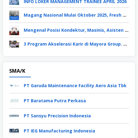
INFO LOKER MANAGEMENT TRAINEE APRIL 2026
Magang Nasional Mulai Oktober 2025, Fresh Graduate Dapat Gaji UMP Selama 6 Bulan
Mengenal Posisi Kondektur, Masinis, Asisten PPKA, Pemeliharaan Sarana dan Prasarana, Polsuska (Polisi Khusus Kereta Api), di PT KAI
3 Program Akselerasi Karir di Mayora Group. Apa Saja? Berikut Penjelasannya
SMA/K
PT Garuda Maintenance Facility Aero Asia Tbk
PT Baratama Putra Perkasa
PT Sansyu Precision Indonesia
PT IEG Manufacturing Indonesia