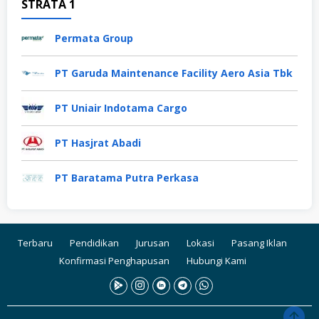
STRATA 1
Permata Group
PT Garuda Maintenance Facility Aero Asia Tbk
PT Uniair Indotama Cargo
PT Hasjrat Abadi
PT Baratama Putra Perkasa
Terbaru
Pendidikan
Jurusan
Lokasi
Pasang Iklan
Konfirmasi Penghapusan
Hubungi Kami