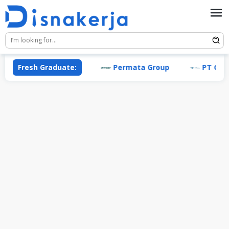
Skip
to
content
Fresh Graduate:
Permata Group
PT Garuda 