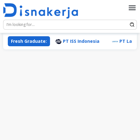
Skip
to
content
g Indonesia
Fresh Graduate:
PT ISS Indonesia
PT Lancar Wigun