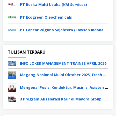
PT Reska Multi Usaha (KAI Services)
PT Ecogreen Oleochemicals
PT Lancar Wiguna Sejahtera (Lawson Indonesia)
TULISAN TERBARU
INFO LOKER MANAGEMENT TRAINEE APRIL 2026
Magang Nasional Mulai Oktober 2025, Fresh Graduate Dapat Gaji UMP Selama 6 Bulan
Mengenal Posisi Kondektur, Masinis, Asisten PPKA, Pemeliharaan Sarana dan Prasarana, Polsuska (Polisi Khusus Kereta Api), di PT KAI
3 Program Akselerasi Karir di Mayora Group. Apa Saja? Berikut Penjelasannya