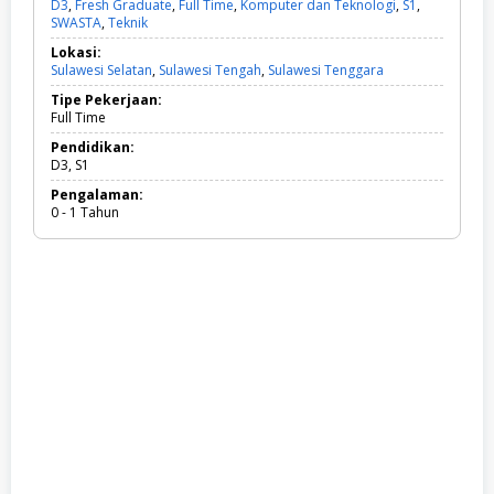
D3
,
Fresh Graduate
,
Full Time
,
Komputer dan Teknologi
,
S1
,
SWASTA
,
Teknik
D
3
Lokasi:
,
Sulawesi Selatan
,
Sulawesi Tengah
,
Sulawesi Tenggara
F
r
Tipe Pekerjaan:
e
Full Time
s
h
Pendidikan:
G
D3, S1
r
Pengalaman:
a
0 - 1 Tahun
d
u
a
t
e
,
F
u
l
l
T
i
m
e
,
K