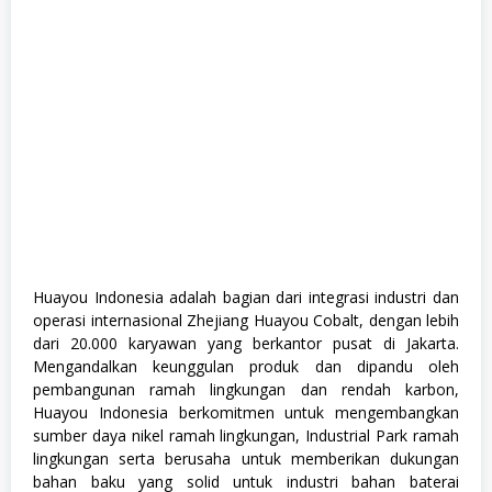
o
m
p
u
t
e
r
d
a
n
T
e
k
n
o
l
o
Huayou Indonesia adalah bagian dari integrasi industri dan
g
operasi internasional Zhejiang Huayou Cobalt, dengan lebih
i
,
dari 20.000 karyawan yang berkantor pusat di Jakarta.
S
Mengandalkan keunggulan produk dan dipandu oleh
1
pembangunan ramah lingkungan dan rendah karbon,
,
S
Huayou Indonesia berkomitmen untuk mengembangkan
W
sumber daya nikel ramah lingkungan, Industrial Park ramah
A
lingkungan serta berusaha untuk memberikan dukungan
S
T
bahan baku yang solid untuk industri bahan baterai