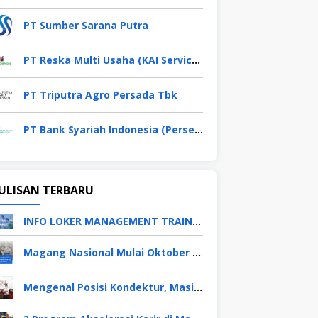
PT Sumber Sarana Putra
PT Reska Multi Usaha (KAI Services)
PT Triputra Agro Persada Tbk
PT Bank Syariah Indonesia (Persero) Tbk
ULISAN TERBARU
INFO LOKER MANAGEMENT TRAINEE APRIL 2026
Magang Nasional Mulai Oktober 2025, Fresh Graduate Dapat Gaji UMP Selama 6 Bulan
Mengenal Posisi Kondektur, Masinis, Asisten PPKA, Pemeliharaan Sarana dan Prasarana, Polsuska (Polisi Khusus Kereta Api), di PT KAI