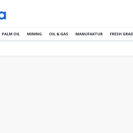
PALM OIL
MINING
OIL & GAS
MANUFAKTUR
FRESH GRA
P