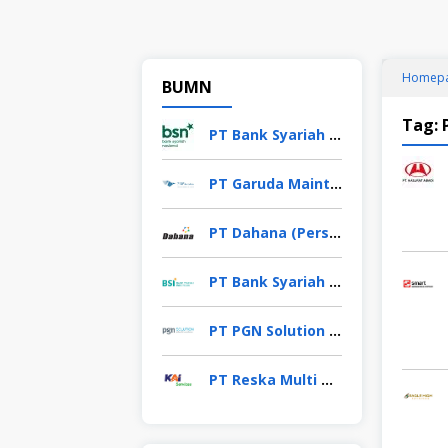
Homep
BUMN
Tag:
PT Bank Syariah Nasional (BSN)
PT Garuda Maintenance Facility Aero Asia Tbk
PT Dahana (Persero)
PT Bank Syariah Indonesia (Persero) Tbk
PT PGN Solution (PGAS Solution)
PT Reska Multi Usaha (KAI Services)