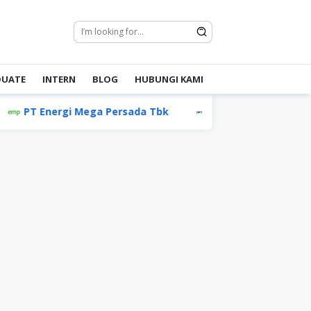
DUATE
INTERN
BLOG
HUBUNGI KAMI
T Energi Mega Persada Tbk
Permata Group
P