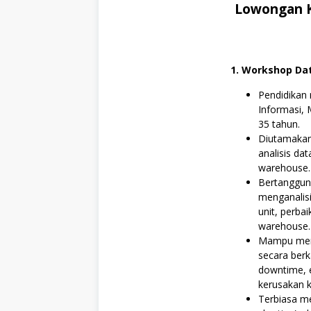
n
Lowongan K
i
k
1. Workshop Da
Pendidikan 
Informasi, 
35 tahun.
Diutamakan
analisis da
warehouse.
Bertanggun
menganalisi
unit, perba
warehouse.
Mampu men
secara berk
downtime, e
kerusakan 
Terbiasa me