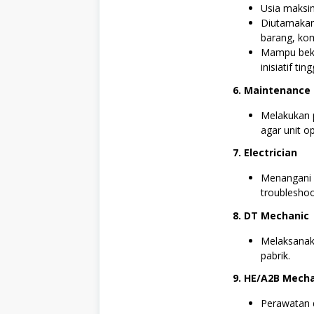
Usia maksim
Diutamakan
barang, ko
Mampu beke
inisiatif t
6. Maintenance 
Melakukan p
agar unit o
7. Electrician
Menangani in
troubleshoot
8. DT Mechanic
Melaksanaka
pabrik.
9. HE/A2B Mech
Perawatan 