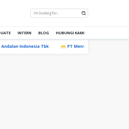
DUATE
INTERN
BLOG
HUBUNGI KAMI
donesia Tbk
PT Mentari Mas Multimoda (Temas Grou