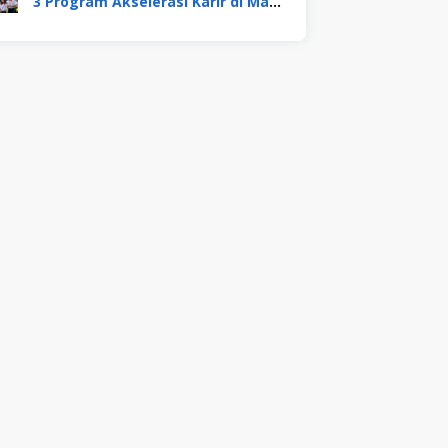
3 Program Akselerasi Karir di Mayora Group. Apa Saja? Berikut Penjelasannya