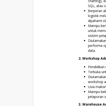
charting), 
SQL, atau s
Berperan a
logistik me
dipahami o
Mampu berk
untuk memas
sistem pela
Diutamakan
performa o
data.
2. Workshop Ad
Pendidikan 
Terbuka unt
Diutamakan 
workshop a
Usia maksi
Mampu beker
pelaporan s
3. Warehouse A