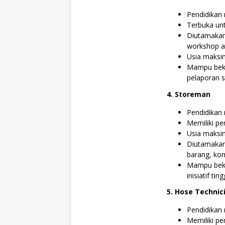
Pendidikan 
Terbuka unt
Diutamakan 
workshop a
Usia maksi
Mampu beker
pelaporan s
4. Storeman
Pendidikan 
Memiliki pe
Usia maksim
Diutamakan
barang, ko
Mampu beke
inisiatif t
5. Hose Technic
Pendidikan 
Memiliki pe