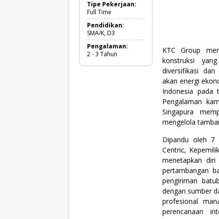
u
Tipe Pekerjaan:
l
Full Time
l
T
Pendidikan:
i
SMA/K, D3
m
Pengalaman:
e
KTC Group mema
2 - 3 Tahun
,
konstruksi yang
K
diversifikasi da
e
s
akan energi ekon
e
Indonesia pada 
h
Pengalaman kami
a
t
Singapura memp
a
mengelola tambang
n
,
Dipandu oleh 7 N
M
Centric, Kepemili
i
n
menetapkan diri
i
pertambangan bat
n
pengiriman batu
g
,
dengan sumber da
S
profesional ma
e
perencanaan int
m