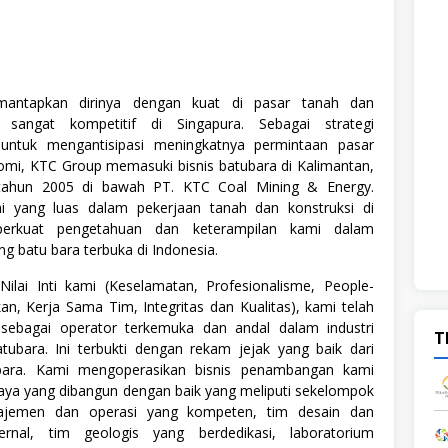
ntapkan dirinya dengan kuat di pasar tanah dan
 sangat kompetitif di Singapura. Sebagai strategi
n untuk mengantisipasi meningkatnya permintaan pasar
omi, KTC Group memasuki bisnis batubara di Kalimantan,
tahun 2005 di bawah PT. KTC Coal Mining & Energy.
 yang luas dalam pekerjaan tanah dan konstruksi di
erkuat pengetahuan dan keterampilan kami dalam
 batu bara terbuka di Indonesia.
ilai Inti kami (Keselamatan, Profesionalisme, People-
kan, Kerja Sama Tim, Integritas dan Kualitas), kami telah
 sebagai operator terkemuka dan andal dalam industri
T
ubara. Ini terbukti dengan rekam jejak yang baik dari
bara. Kami mengoperasikan bisnis penambangan kami
ya yang dibangun dengan baik yang meliputi sekelompok
najemen dan operasi yang kompeten, tim desain dan
ernal, tim geologis yang berdedikasi, laboratorium