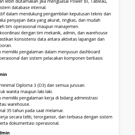
dan lebih diutamakan jika menguasai Power BI, Tableau,
istem database internal.
ktif dalam mendukung pengambilan keputusan teknis dan
lalui penyajian data yang akurat, ringkas, dan mudah
leh tim operasional maupun manajemen.
oordinasi dengan tim mekanik, admin, dan warehouse
tikan konsistensi data antara aktivitas lapangan dan
poran.
 memiliki pengalaman dalam menyusun dashboard
perasional dan sistem pelacakan komponen berbasis
min
minimal Diploma 3 (D3) dari semua jurusan.
uk wanita maupun laki-laki.
memiliki pengalaman kerja di bidang administrasi
tau warehouse.
mal 35 tahun pada saat melamar.
ja secara teliti, terorganisir, dan terbiasa dengan sistem
erta dokumentasi operasional.
dmin