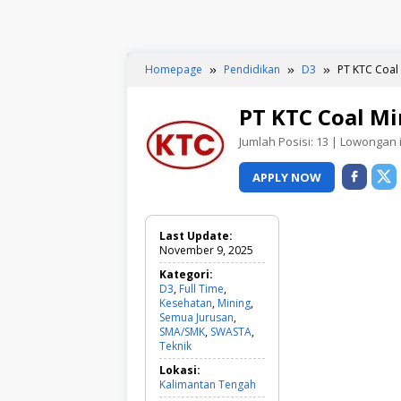
Homepage
Pendidikan
D3
PT KTC Coal
PT KTC Coal Mi
Jumlah Posisi:
13
| Lowongan in
APPLY NOW
Last Update:
November 9, 2025
Kategori:
D3
,
Full Time
,
Kesehatan
,
Mining
,
Semua Jurusan
,
SMA/SMK
,
SWASTA
,
Teknik
D
3
Lokasi:
,
Kalimantan Tengah
F