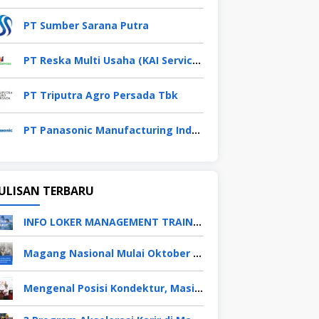
PT Sumber Sarana Putra
PT Reska Multi Usaha (KAI Services)
PT Triputra Agro Persada Tbk
PT Panasonic Manufacturing Indonesia
ULISAN TERBARU
INFO LOKER MANAGEMENT TRAINEE APRIL 2026
Magang Nasional Mulai Oktober 2025, Fresh Graduate Dapat Gaji UMP Selama 6 Bulan
Mengenal Posisi Kondektur, Masinis, Asisten PPKA, Pemeliharaan Sarana dan Prasarana, Polsuska (Polisi Khusus Kereta Api), di PT KAI