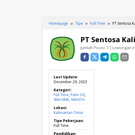
Homepage
Tipe
Full Time
PT Sentosa K
PT Sentosa Kal
Jumlah Posisi:
7
| Lowongan ini
Last Update:
December 29, 2023
Kategori:
Full Time
,
Palm Oil
,
SMA/SMK
,
SWASTA
F
u
Lokasi:
l
Kalimantan Timur
l
T
Tipe Pekerjaan:
i
Full Time
m
e
Pendidikan: