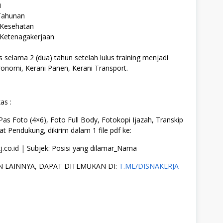
i
Tahunan
 Kesehatan
 Ketenagakerjaan
s selama 2 (dua) tahun setelah lulus training menjadi
onomi, Kerani Panen, Kerani Transport.
as :
 Pas Foto (4×6), Foto Full Body, Fotokopi Ijazah, Transkip
ikat Pendukung, dikirim dalam 1 file pdf ke:
j.co.id | Subjek: Posisi yang dilamar_Nama
 LAINNYA, DAPAT DITEMUKAN DI:
T.ME/DISNAKERJA