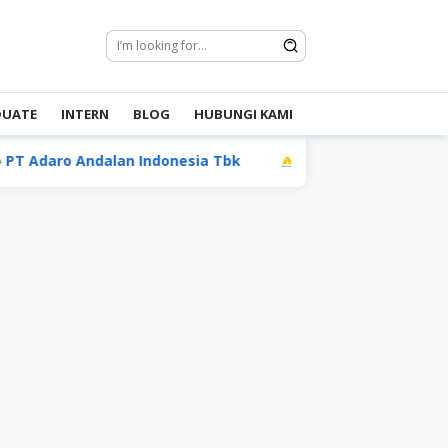
DUATE
INTERN
BLOG
HUBUNGI KAMI
ndalan Indonesia Tbk
PT Mentari Mas Multimoda (Te