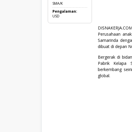
,
SMA/K
P
Pengalaman:
a
USD
l
m
O
DISNAKERJA.COM
i
Perusahaan anak 
l
Samarinda denga
,
S
dibuat di depan N
M
A
Bergerak di bida
/
Pabrik Kelapa 
S
M
berkembang seiri
K
global.
,
S
W
A
S
T
A