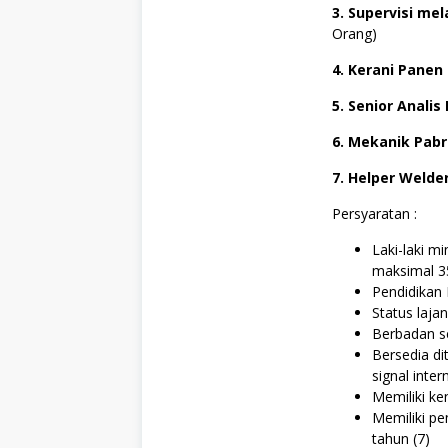
3. Supervisi me
Orang)
4. Kerani Panen
5. Senior Analis
6. Mekanik Pabr
7. Helper Welde
Persyaratan :
Laki-laki m
maksimal 35
Pendidikan
Status laja
Berbadan se
Bersedia di
signal inter
Memiliki ke
Memiliki pe
tahun (7)