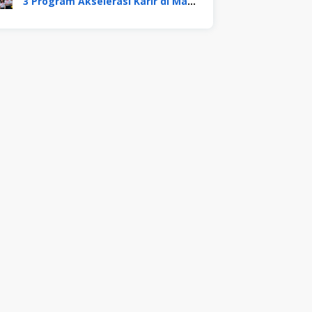
3 Program Akselerasi Karir di Mayora Group. Apa Saja? Berikut Penjelasannya