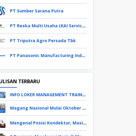
PT Sumber Sarana Putra
PT Reska Multi Usaha (KAI Services)
PT Triputra Agro Persada Tbk
PT Panasonic Manufacturing Indonesia
ULISAN TERBARU
INFO LOKER MANAGEMENT TRAINEE APRIL 2026
Magang Nasional Mulai Oktober 2025, Fresh Graduate Dapat Gaji UMP Selama 6 Bulan
Mengenal Posisi Kondektur, Masinis, Asisten PPKA, Pemeliharaan Sarana dan Prasarana, Polsuska (Polisi Khusus Kereta Api), di PT KAI