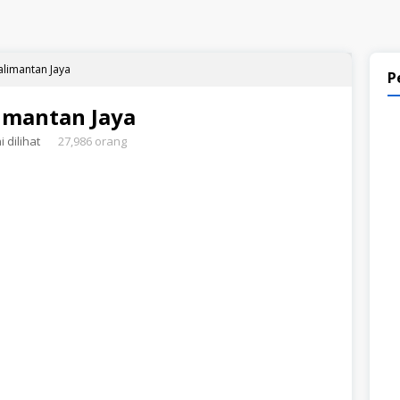
alimantan Jaya
P
imantan Jaya
 dilihat
27,986 orang