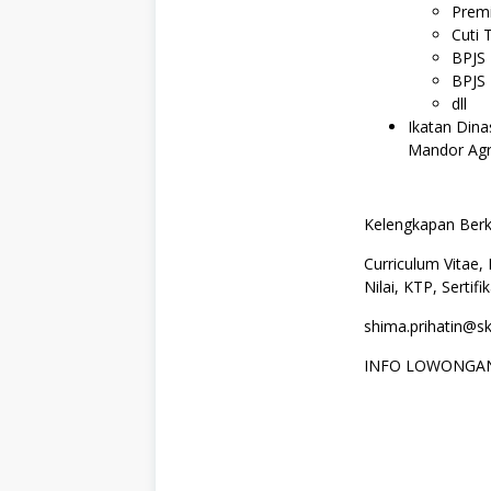
Prem
Cuti 
BPJS
BPJS
dll
Ikatan Dina
Mandor Agr
Kelengkapan Berk
Curriculum Vitae,
Nilai, KTP, Sertif
shima.prihatin@sk
INFO LOWONGAN