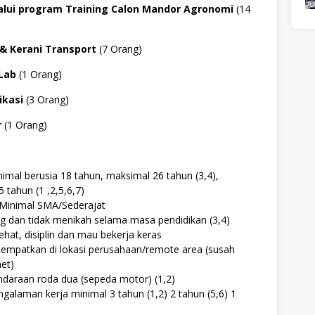
lalui program Training Calon Mandor Agronomi
(14
 & Kerani Transport
(7 Orang)
 Lab
(1 Orang)
ikasi
(3 Orang)
r
(1 Orang)
inimal berusia 18 tahun, maksimal 26 tahun (3,4),
 tahun (1 ,2,5,6,7)
 Minimal SMA/Sederajat
ng dan tidak menikah selama masa pendidikan (3,4)
hat, disiplin dan mau bekerja keras
tempatkan di lokasi perusahaan/remote area (susah
net)
ndaraan roda dua (sepeda motor) (1,2)
ngalaman kerja minimal 3 tahun (1,2) 2 tahun (5,6) 1