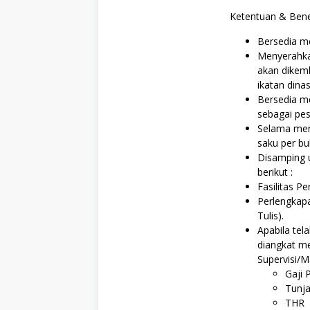
Ketentuan & Benefi
Bersedia me
Menyerahkan
akan dikemb
ikatan dinas
Bersedia me
sebagai pes
Selama men
saku per bu
Disamping 
berikut :
Fasilitas Pe
Perlengkapa
Tulis).
Apabila tel
diangkat m
Supervisi/M
Gaji 
Tunj
THR