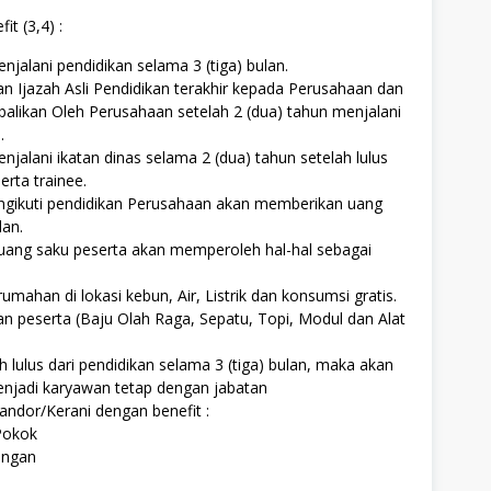
t (3,4) :
njalani pendidikan selama 3 (tiga) bulan.
 Ijazah Asli Pendidikan terakhir kepada Perusahaan dan
alikan Oleh Perusahaan setelah 2 (dua) tahun menjalani
.
njalani ikatan dinas selama 2 (dua) tahun setelah lulus
erta trainee.
gikuti pendidikan Perusahaan akan memberikan uang
lan.
uang saku peserta akan memperoleh hal-hal sebagai
rumahan di lokasi kebun, Air, Listrik dan konsumsi gratis.
n peserta (Baju Olah Raga, Sepatu, Topi, Modul dan Alat
ah lulus dari pendidikan selama 3 (tiga) bulan, maka akan
enjadi karyawan tetap dengan jabatan
andor/Kerani dengan benefit :
Pokok
angan