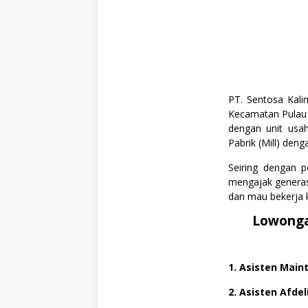
PT. Sentosa Kali
Kecamatan Pulau 
dengan unit usah
Pabrik (Mill) den
Seiring dengan 
mengajak generasi
dan mau bekerja k
Lowonga
1. Asisten Main
2. Asisten Afdel