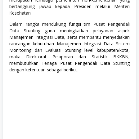
(
bertanggung jawab kepada Presiden melalui Menteri
M
Kesehatan.
I
P
A
Dalam rangka mendukung fungsi tim Pusat Pengendali
)
Data Stunting guna meningkatkan pelayanan aspek
,
Manajemen Integrasi Data, serta membantu menyediakan
P
rancangan kebutuhan Manajemen Integrasi Data Sistem
e
m
Monitoring dan Evaluasi Stunting level kabupaten/kota,
e
maka Direktorat Pelaporan dan Statistik BKKBN,
r
membutuhkan Tenaga Pusat Pengendali Data Stunting
i
n
dengan ketentuan sebagai berikut.
t
a
h
a
n
,
S
1
,
S
2