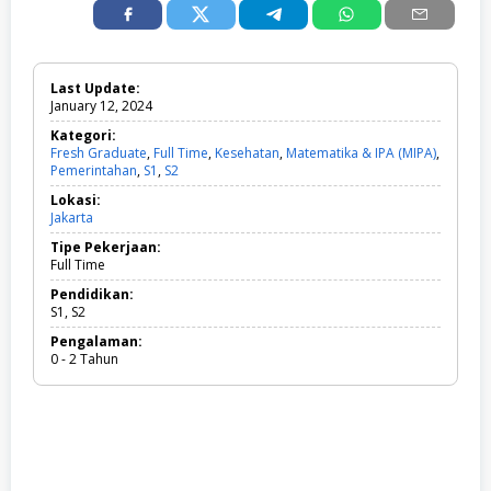
Last Update:
January 12, 2024
Kategori:
Fresh Graduate
,
Full Time
,
Kesehatan
,
Matematika & IPA (MIPA)
,
Pemerintahan
,
S1
,
S2
F
r
Lokasi:
e
Jakarta
s
h
Tipe Pekerjaan:
G
Full Time
r
a
Pendidikan:
d
S1, S2
u
Pengalaman:
a
0 - 2 Tahun
t
e
,
F
u
l
l
T