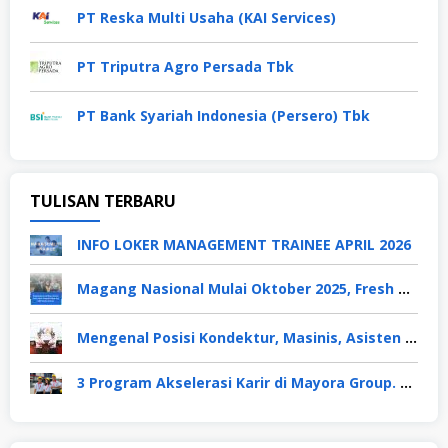
PT Reska Multi Usaha (KAI Services)
PT Triputra Agro Persada Tbk
PT Bank Syariah Indonesia (Persero) Tbk
TULISAN TERBARU
INFO LOKER MANAGEMENT TRAINEE APRIL 2026
Magang Nasional Mulai Oktober 2025, Fresh Graduate Dapat Gaji UMP Selama 6 Bulan
Mengenal Posisi Kondektur, Masinis, Asisten PPKA, Pemeliharaan Sarana dan Prasarana, Polsuska (Polisi Khusus Kereta Api), di PT KAI
3 Program Akselerasi Karir di Mayora Group. Apa Saja? Berikut Penjelasannya