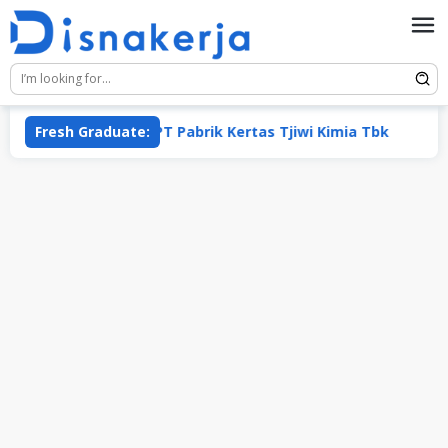
Skip
to
content
asa Tbk
Fresh Graduate:
PT Pabrik Kertas Tjiwi Kimia Tbk
PT A