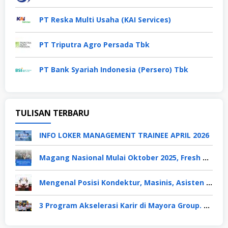
PT Reska Multi Usaha (KAI Services)
PT Triputra Agro Persada Tbk
PT Bank Syariah Indonesia (Persero) Tbk
TULISAN TERBARU
INFO LOKER MANAGEMENT TRAINEE APRIL 2026
Magang Nasional Mulai Oktober 2025, Fresh Graduate Dapat Gaji UMP Selama 6 Bulan
Mengenal Posisi Kondektur, Masinis, Asisten PPKA, Pemeliharaan Sarana dan Prasarana, Polsuska (Polisi Khusus Kereta Api), di PT KAI
3 Program Akselerasi Karir di Mayora Group. Apa Saja? Berikut Penjelasannya