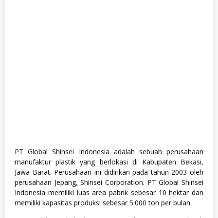
n
u
f
a
k
t
u
r
,
S
M
A
/
S
M
K
,
S
W
PT Global Shinsei Indonesia adalah sebuah perusahaan
A
manufaktur plastik yang berlokasi di Kabupaten Bekasi,
S
T
Jawa Barat. Perusahaan ini didirikan pada tahun 2003 oleh
A
perusahaan Jepang, Shinsei Corporation. PT Global Shinsei
Indonesia memiliki luas area pabrik sebesar 10 hektar dan
memiliki kapasitas produksi sebesar 5.000 ton per bulan.