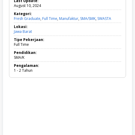
Last Update:
August 10, 2024
Kategori:
Fresh Graduate
,
Full Time
,
Manufaktur
,
SMA/SMK
,
SWASTA
F
r
Lokasi:
e
Jawa Barat
s
h
Tipe Pekerjaan:
G
Full Time
r
a
Pendidikan:
d
SMA/K
u
Pengalaman:
a
1 - 2 Tahun
t
e
,
F
u
l
l
T
i
m
e
,
M
a