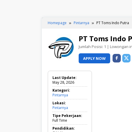
Homepage
Pintarnya
PT Toms Indo Putra
PT Toms Indo 
Jumlah Posisi:
1
| Lowongan ini
APPLY NOW
Last Update:
May 28, 2026
Kategori:
Pintarnya
P
i
Lokasi:
n
Pintarnya
t
a
Tipe Pekerjaan:
r
Full Time
n
y
Pendidikan: