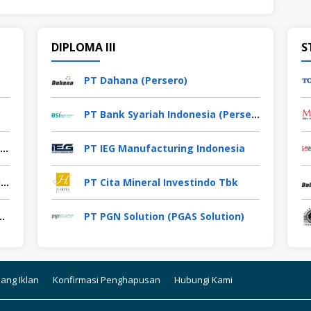
DIPLOMA III
S
PT Dahana (Persero)
PT Bank Syariah Indonesia (Persero) Tbk
PT OTTO Pharmaceutical Industries
PT IEG Manufacturing Indonesia
PT Macroprima Panganutama (Cimory Group)
PT Cita Mineral Investindo Tbk
ima Persada (KPP Mining)
PT PGN Solution (PGAS Solution)
ang Iklan
Konfirmasi Penghapusan
Hubungi Kami