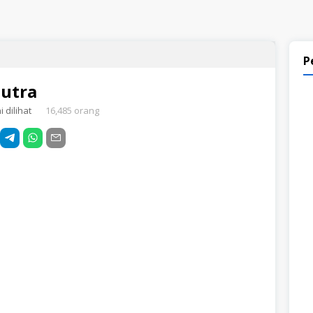
P
Putra
 dilihat
16,485 orang