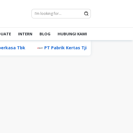
DUATE
INTERN
BLOG
HUBUNGI KAMI
Tbk
PT Pabrik Kertas Tjiwi Kimia Tbk
PT Akade