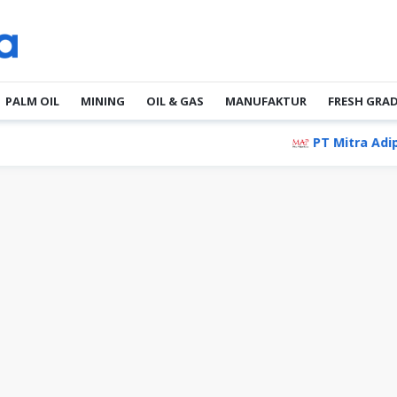
PALM OIL
MINING
OIL & GAS
MANUFAKTUR
FRESH GRA
PT Mitra Adiperkasa 