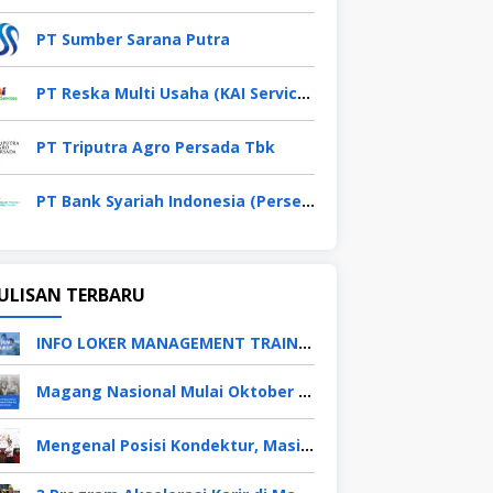
PT Sumber Sarana Putra
PT Reska Multi Usaha (KAI Services)
PT Triputra Agro Persada Tbk
PT Bank Syariah Indonesia (Persero) Tbk
ULISAN TERBARU
INFO LOKER MANAGEMENT TRAINEE APRIL 2026
Magang Nasional Mulai Oktober 2025, Fresh Graduate Dapat Gaji UMP Selama 6 Bulan
Mengenal Posisi Kondektur, Masinis, Asisten PPKA, Pemeliharaan Sarana dan Prasarana, Polsuska (Polisi Khusus Kereta Api), di PT KAI