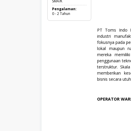
a
SMA/K
Pengalaman:
0 - 2 Tahun
PT Toms Indo P
industri manufa
fokusnya pada pe
lokal maupun na
mereka memilik
penggunaan tekno
terstruktur. Ska
memberikan kes
bisnis secara utu
OPERATOR WAR