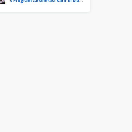
3 Program Akselerasi Karir di Mayora Group. Apa Saja? Berikut Penjelasannya